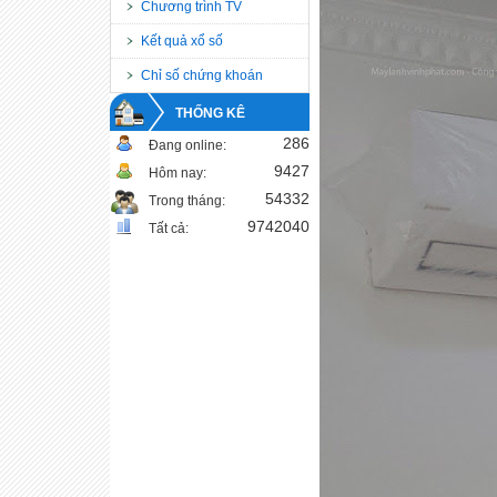
Chương trình TV
Kết quả xổ số
Chỉ số chứng khoán
THỐNG KÊ
286
Đang online:
9427
Hôm nay:
54332
Trong tháng:
9742040
Tất cả: