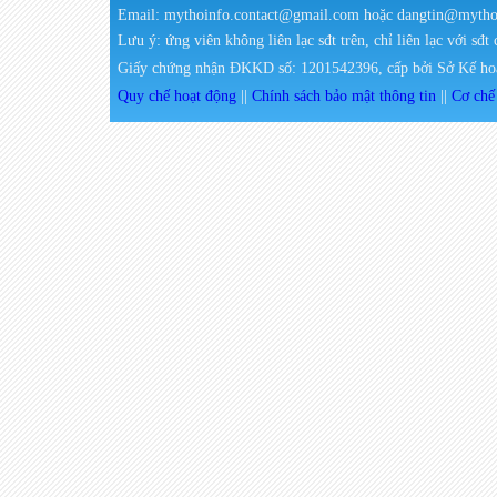
Email: mythoinfo.contact@gmail.com hoặc dangtin@myth
Lưu ý: ứng viên không liên lạc sđt trên, chỉ liên lạc với sđt
Giấy chứng nhận ĐKKD số: 1201542396, cấp bởi Sở Kế hoạ
Quy chế hoạt động
||
Chính sách bảo mật thông tin
||
Cơ chế 