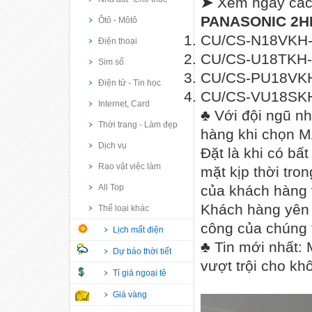
➤
Xem ngay cá
PANASONIC 2H
Ôtô - Môtô
CU/CS-N18VKH-8
Điện thoại
CU/CS-U18TKH-8
Sim số
CU/CS-PU18VKH-
Điện tử - Tin học
CU/CS-VU18SKH-
Internet, Card
♣ Với đội ngũ n
Thời trang - Làm đẹp
hàng khi chọn
Dịch vụ
Đặt là khi có bấ
Rao vặt việc làm
mặt kịp thời tro
All Top
của khách hàng v
Khách hàng yên 
Thể loại khác
công của chúng t
Lịch mất điện
♣ Tin mới nhất: 
Dự báo thời tiết
vượt trội cho k
Tỉ giá ngoại tệ
Giá vàng