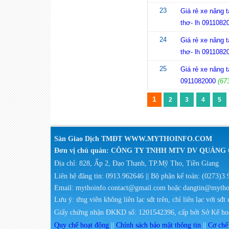
23
Giá rẻ xe nâng t
thơ- lh 0911082
24
Giá rẻ xe nâng t
thơ- lh 0911082
25
Giá rẻ xe nâng t
0911082000
(67
1
2
3
4
5
Sàn Giao Dịch TMĐT WWW.MYTHOINFO.COM
Đơn vị chủ quản: CÔNG TY TNHH MTV DV QUẢN
Địa chỉ: 828, Ấp 2, Đạo Thạnh, TP.Mỹ Tho, Tiền Giang
Liên hệ đăng tin: 0913.962646 || Bộ phận kế toán: (0273)3
Email: mythoinfo.contact@gmail.com hoặc dangtin@myth
Lưu ý: ứng viên không liên lạc sđt trên, chỉ liên lạc với sđt
Giấy chứng nhận ĐKKD số: 1201542396, cấp bởi Sở Kế hoạ
Quy chế hoạt động
||
Chính sách bảo mật thông tin
||
Cơ chế 