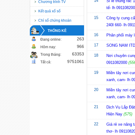
14
Sỉ lẻ thùng rác 
Chương trình TV
tế- lh 09110820
Kết quả xổ số
15
Công ty cung cấp
Chỉ số chứng khoán
240l 660- lh 09
THỐNG KÊ
16
Phân phối máy lạ
263
Đang online:
17
SONG NAM ITD
966
Hôm nay:
63353
Trong tháng:
18
Nơi chuyên cung 
9751061
Tất cả:
0911082000
(55
19
Miền tây nơi cun
xanh, cam- lh 
20
Miền tây nơi cun
xanh, cam- lh 
21
Dịch Vụ Lắp Đặt
Hiện Nay
(575)
22
Giá rẻ xe nâng t
thơ- lh 0911082