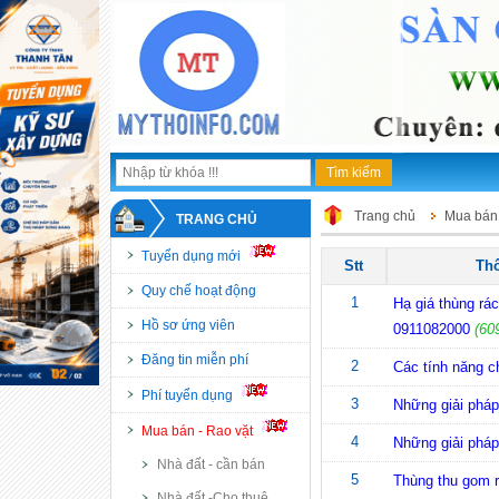
Trang chủ
Mua bán 
TRANG CHỦ
Tuyển dụng mới
Stt
Thô
Quy chế hoạt động
1
Hạ giá thùng rác 
Hồ sơ ứng viên
0911082000
(60
Đăng tin miễn phí
2
Các tính năng c
Phí tuyển dụng
3
Những giải pháp 
Mua bán - Rao vặt
4
Những giải pháp 
Nhà đất - cần bán
5
Thùng thu gom rác
Nhà đất -Cho thuê