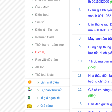
lh 0911082000
(
Ôtô - Môtô
6
Giảm giá khuyến
Điện thoại
xan lh 0911.082
Sim số
7
Bán thùng rác 12
Điện tử - Tin học
màu- lh 091108
Internet, Card
8
Máy lạnh âm trầ
Thời trang - Làm đẹp
9
Cung cấp thùng 
Dịch vụ
lực tốt, di chuy
Rao vặt việc làm
10
7 lí do mà bạn 
(559)
All Top
Thể loại khác
11
Nhà thầu điện lạ
tường chỉ từ 7 t
Lịch mất điện
12
Giá rẻ xe nâng t
Dự báo thời tiết
(654)
Tỉ giá ngoại tệ
13
Bán đàn guitar g
Giá vàng