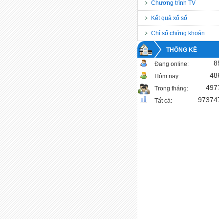
Chương trình TV
Kết quả xổ số
Chỉ số chứng khoán
THỐNG KÊ
8
Đang online:
48
Hôm nay:
497
Trong tháng:
97374
Tất cả: