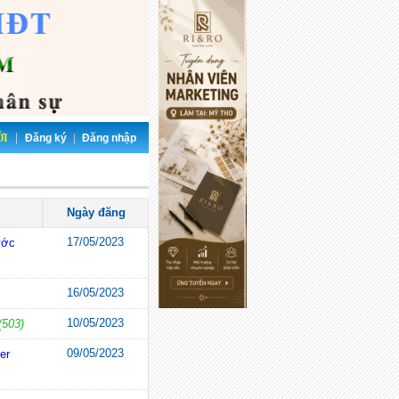
|
ỚI
Đăng ký
|
Đăng nhập
Ngày đăng
17/05/2023
ước
16/05/2023
10/05/2023
(503)
09/05/2023
er