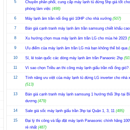
5
Chuyên phân phối, cung cấp máy lạnh tủ đứng 5hp giá tốt ch
phòng làm việc
(498)
6
Máy lạnh âm trần nối ống gió 10HP cho nhà xưởng
(507)
7
Bán giá cạnh tranh máy lạnh âm trần samsung chiết khấu cao
8
Xu hướng chọn mua máy lạnh âm trần LG cho mùa hè 2023
(
9
Ưu điểm của máy lạnh âm trần LG mà bạn không thể bỏ qua
10
Sỉ, lẻ toàn quốc các dòng máy lạnh âm trần Panaonic 2hp
(50
11
Vì sao chọn Triều an thi công máy lạnh giấu trần nối ống gió?
12
Tính năng ưu việt của máy lạnh tủ đứng LG inverter cho nhà
(513)
13
Bán giá cạnh tranh máy lạnh samsung 1 hướng thổi 3hp tại B
dương
(479)
14
Sale giá sốc máy lạnh giấu trần 3hp tại Quận 1, 3, 11
(485)
15
Đại lý thi công và lắp đặt máy lạnh Panasonic chính hãng 100
rẻ nhất
(487)