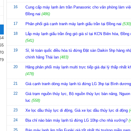
16
Cung cấp máy lạnh âm trần Panasonic cho văn phòng làm việc
Đồng nai
(486)
17
Phân phối giá cạnh tranh máy lạnh giấu trần tại Đồng nai
(530
18
Lắp máy lạnh giấu trần ống gió giá sỉ tại KCN Biên hòa, Đồng 
54
(541)
65
19
Sỉ, lẻ toàn quốc điều hòa tủ đứng Đặt sàn Daikin 5hp hàng nh
70
chính hãng Thái lan
(483)
79
20
Hãng phân phối máy lạnh multi trực tiếp giá đại lý thấp nhất 
(478)
21
Giá cạnh tranh dòng máy lạnh tủ đứng LG 3hp tại Bình dươn
22
Giá trạm nguồn thủy lực, Bộ nguồn thủy lực bàn nâng, Nguon
luc
(558)
23
Xe lọc dầu thủy lực di động, Giá xe lọc dầu thủy lực di động
(
24
Địa chỉ nào bán máy lạnh tủ đứng LG 10hp cho nhà xưởng?
(
25
Bán máy lạnh âm trần Funiki giá tốt nhất thị trường miền nam