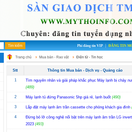
|
Phí đăng tin VIP
ĐĂNG TIN M
Trang chủ
Mua bán - Rao vặt
Điện tử - Tin học
Stt
Thông tin Mua bán - Dịch vụ - Quảng cáo
1
Tìm nguyên nhân và giải pháp khắc phục Máy lạnh bị chảy n
(489)
2
Máy lạnh tủ đứng Panasonic 5hp giá rẻ, lạnh buốt
(490)
3
Lắp đặt máy lạnh âm trần cassette cho phòng khách gia đình
4
Đừng bỏ lỡ công nghệ nổi bật trên máy lạnh âm trần LG invert
2023
(493)