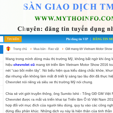
|
Phí đăng tin VIP
ĐĂNG TIN M
Trang chủ
Mua bán - Rao vặt
GM mang tới Vietnam Motor Show 
Mang trong mình dòng máu thị trường Mỹ, không bất ngờ khi ông
hiệu
chevrolet cũ
mang tới triển lãm Vietnam Motor Show 2016 
nét “cao bồi miền tây”. Nó biểu hiện qua kiểu dáng chắc khỏe, kh
đại nhưng vẫn không làm mất đi triết lý sáng tạo lâu đời đã thực h
Chevrolet nói riêng và siêu xe thị trường Mỹ nói chung.
Chia sẻ với giới truyền thông, ông Sumito Ishii - Tổng GĐ GM Việ
Chevrolet được ra mắt và triển khai tại Triển lãm Ô tô Việt Nam 2
hợp đối với mục đích của người tiêu dùng, quy tụ vào các công ng
đứng đầu phân khúc. Những dịch vụ này là hiện thân của tinh thần 