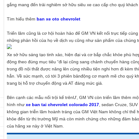
gắng mang đến trải nghiêm sở hữu siêu xe cao cấp cho quý khách 
Tìm hiểu thêm
ban xe oto chevrolet
Triển lãm cũng là cơ hội hoàn hảo để GM VN kết nối trực tiếp cùn
những phản hồi của họ về dịch vụ cũng như sản phẩm của chúng tô
Xe sở hữu sáng tạo tinh xảo, hiện đại và cơ bắp chắc khỏe phù hợ
động theo đúng mục tiêu “đi lại cũng sang chảnh chuyển hàng cũng
trong đồ nội thất được nâng lên cùng nhiều tiện nghi hơn đi kèm th
hẳn. Về sức mạnh, có tới 3 phiên bảnđộng cơ mạnh mẽ cho quý kh
trang bị hỗ trợ chuyển động và AT đáng mức giá.
Bên cạnh các mẫu nổi trội kể trênƯ, GM VN còn triển lãm thêm một 
hình như
xe ban tai chevrolet colorado 2017
, sedan Cruze, SUV 
không gian triễn lãm hoành tráng của GM Việt Nam không chỉ thể h
khỏe đến từ thị trường Mỹ mà còn minh chứng cho những đảm bảo 
của hãng xe này ở Việt Nam.