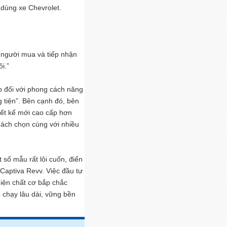
dùng xe Chevrolet.
g người mua và tiếp nhận
i.”
p đối với phong cách năng
 tiện”. Bên cạnh đó, bên
iết kế mới cao cấp hơn
ách chọn cùng với nhiều
số mẫu rất lôi cuốn, điển
Captiva Revv. Việc đầu tư
iện chất cơ bắp chắc
chạy lâu dài, vững bền