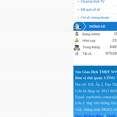
Chương trình TV
Kết quả xổ số
Chỉ số chứng khoán
THỐNG KÊ
2
Đang online:
23
Hôm nay:
646
Trong tháng:
97524
Tất cả:
Sàn Giao Dịch TMĐT
Đơn vị chủ quản: CÔ
Địa chỉ: 828, Ấp 2, Đạo T
Liên hệ đăng tin: 0913.9626
Email: mythoinfo.contact
Lưu ý: ứng viên không liên l
Giấy chứng nhận ĐKKD số: 
Quy chế hoạt động
||
Chính 