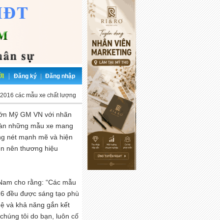
|
ỚI
Đăng ký
|
Đăng nhập
2016 các mẫu xe chất lượng
 lớn Mỹ GM VN với nhãn
toàn những mẫu xe mang
ung nét mạnh mẽ và hiện
iện nên thương hiệu
t Nam cho rằng: “Các mẫu
016 đều được sáng tạo phù
hệ và khả năng gắn kết
chúng tôi do bạn, luôn cố