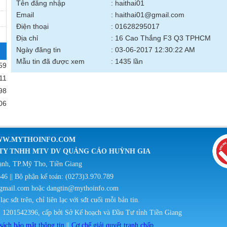
Tên đăng nhập
: haithai01
Email
: haithai01@gmail.com
Điện thoại
: 01628295017
Địa chỉ
: 16 Cao Thắng F3 Q3 TPHCM
Ngày đăng tin
: 03-06-2017 12:30:22 AM
Mẫu tin đã được xem
: 1435 lần
59
11
98
06
 WWW.MYTHOINFO.COM
NG TY TNHH MTV DV QUẢNG CÁO HUỲNH GIA
hạnh, TP.Mỹ Tho, Tiền Giang
46 || Bộ phận kế toán: (0273)3.970.789
@gmail.com hoặc dangtin@mythoinfo.com
ạc sđt trên, chỉ liên lạc với sđt cuối mỗi bản tin.
1201542396, cấp bởi Sở Kế hoạch và Đầu Tư tỉnh Tiền Giang
sách bảo mật thông tin
||
Cơ chế giải quyết tranh chấp