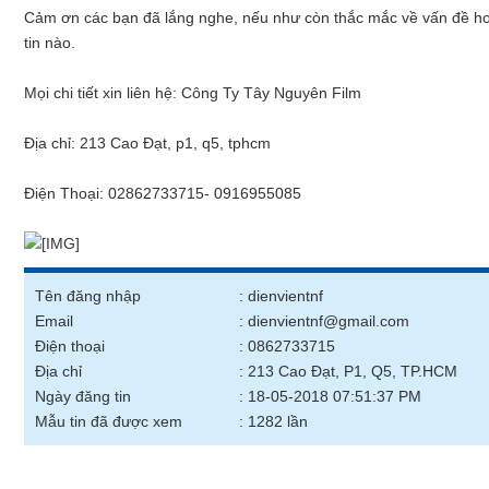
Cảm ơn các bạn đã lắng nghe, nếu như còn thắc mắc về vấn đề ho
tin nào.
Mọi chi tiết xin liên hệ: Công Ty Tây Nguyên Film
Địa chỉ: 213 Cao Đạt, p1, q5, tphcm
Điện Thoại: 02862733715- 0916955085
Tên đăng nhập
: dienvientnf
Email
: dienvientnf@gmail.com
Điện thoại
: 0862733715
Địa chỉ
: 213 Cao Đạt, P1, Q5, TP.HCM
Ngày đăng tin
: 18-05-2018 07:51:37 PM
Mẫu tin đã được xem
: 1282 lần