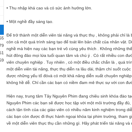
• Thu nhập khá cao và có sức ảnh hưởng lớn.
• Một nghề đầy sáng tạo.
Để trở thành một diễn viên tài năng và thực thụ , không phải chỉ là
55
còn cả một quá trình sáng tạo để toát lên bản chất của nhân vật. D
79
nghề mà hiện nay các bạn trẻ vô cùng yêu thích . Không những thế
51
hút đông đảo mọi lứa tuổi quan tâm và chú ý . Có rất nhiều con đư
59
viên chuyên nghiệp . Tuy nhiên , có một điều chắc chắn là , quá trì
một diễn viên tài năng, thực thụ diễn ra lâu dài, thậm chí suốt cuộc
được những yếu tố đóvà có một khả năng diễn xuất chuyên nghiệ
không hề dễ. Chỉ cần các bạn có niềm đam mê thực sự với con đườ
Hiện nay, trung tâm Tây Nguyên Phim đang chiêu sinh khóa đào tạo
Nguyên Phim các bạn sẽ được học tập với một môi trường đầy đủ
cách tận tình của các giáo viên có nhiều năm kinh nghiệm trong d
các bạn còn được đi thực hành ngoại khóa tại phim trường, tham g
về một diễn viên thực thụ cần những gì. Hãy phát triển tài năng v