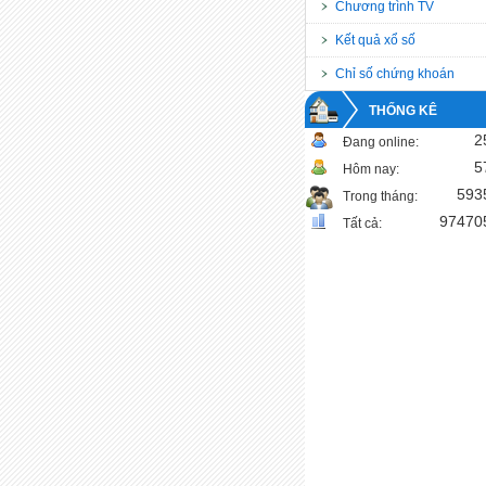
Chương trình TV
Kết quả xổ số
Chỉ số chứng khoán
THỐNG KÊ
2
Đang online:
5
Hôm nay:
593
Trong tháng:
97470
Tất cả: