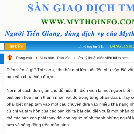
|
Phí đăng tin VIP
ĐĂNG TIN M
Trang chủ
Mua bán - Rao vặt
lớp kỹ thuật diễn viên tại tp hcm
Diễn viên là gì? Tại sao lại thu hút mọi lứa tuổi đến như vậy. Đó v
bạn vẫn chưa hiểu được.
Nói một cách đơn giản cho dễ hiểu thì diễn viên là một người biết 
biết biến hóa mình thành nhân vật đó trong từng phân đoạn. Hay có
phải biết nhập tâm vào một câu chuyện dựa vào nhiều khả năng nh
cử chỉ và tâm hồn của các bạn khi ta bắt đầu diễn xuất một phân
thế các bạn còn phải thay đổi con người mình thành những người
hơn và sống động trên màn hình.