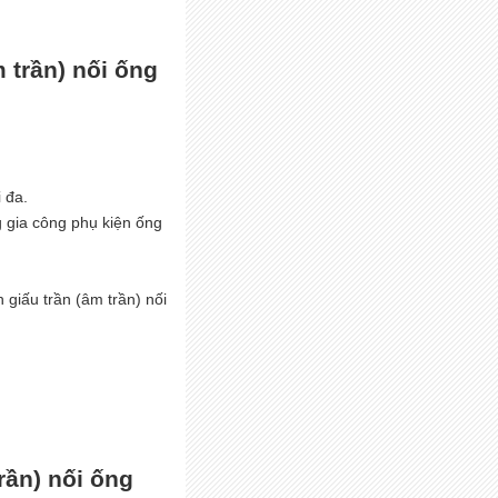
 trần) nối ống
i đa.
g gia công phụ kiện ống
 giấu trần (âm trần) nối
rần) nối ống