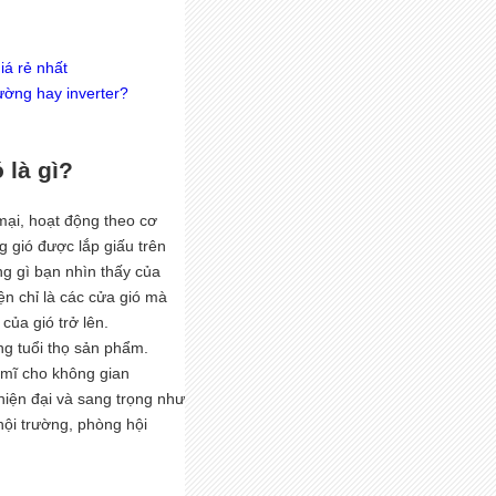
iá rẻ nhất
ường hay inverter?
 là gì?
 mại, hoạt động theo cơ
g gió được lắp giấu trên
ững gì bạn nhìn thấy của
ện chỉ là các cửa gió mà
 của gió trở lên.
ăng tuổi thọ sản phẩm.
m mĩ cho không gian
hiện đại và sang trọng như
hội trường, phòng hội