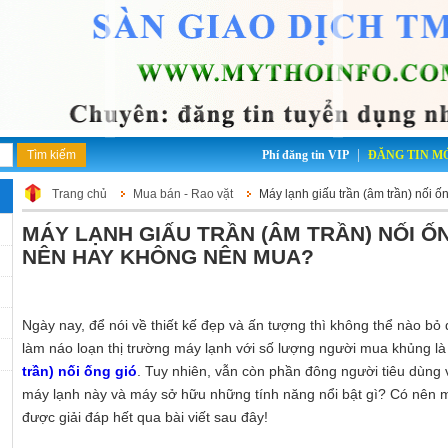
|
Phí đăng tin VIP
ĐĂNG TIN M
Trang chủ
Mua bán - Rao vặt
Máy lạnh giấu trần (âm trần) nối ố
MÁY LẠNH GIẤU TRẦN (ÂM TRẦN) NỐI ỐN
NÊN HAY KHÔNG NÊN MUA?
Ngày nay, để nói về thiết kế đẹp và ấn tượng thì không thể nào b
làm náo loạn thị trường máy lạnh với số lượng người mua khủng l
trần) nối ống gió
. Tuy nhiên, vẫn còn phần đông người tiêu dùng
máy lạnh này và máy sở hữu những tính năng nổi bật gì? Có nên 
được giải đáp hết qua bài viết sau đây!