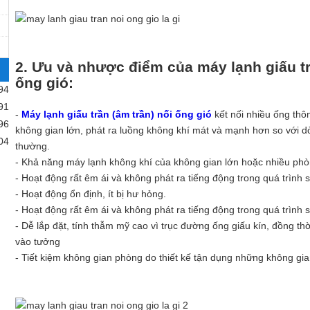
2. Ưu và nhược điểm của máy lạnh giấu tr
ống gió:
94
91
-
Máy lạnh giấu trần (âm trần) nối ống gió
kết nối nhiều ống thôn
96
không gian lớn, phát ra luồng không khí mát và mạnh hơn so với 
04
thường.
- Khả năng máy lạnh không khí của không gian lớn hoặc nhiều ph
- Hoạt động rất êm ái và không phát ra tiếng động trong quá trình
- Hoạt động ổn định, ít bị hư hỏng.
- Hoạt động rất êm ái và không phát ra tiếng động trong quá trình
- Dễ lắp đặt, tính thẫm mỹ cao vì trục đường ống giấu kín, đồng t
vào tưởng
- Tiết kiệm không gian phòng do thiết kế tận dụng những không gi