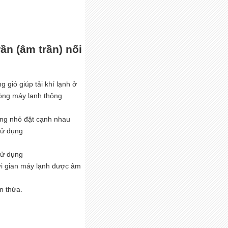
ần (âm trần) nối
g gió giúp tải khí lạnh ở
dòng máy lạnh thông
òng nhỏ đặt cạnh nhau
 sử dụng
 sử dụng
hời gian máy lạnh được âm
an thừa.