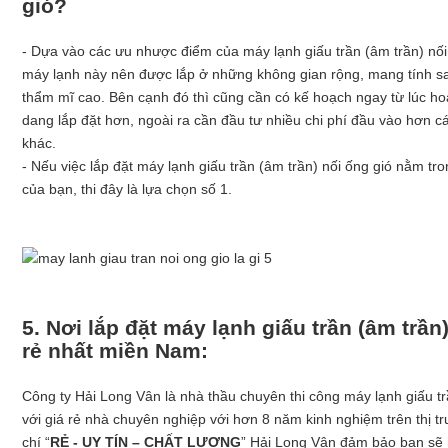
gió?
- Dựa vào các ưu nhược điểm của máy lạnh giấu trần (âm trần) nối ố
máy lạnh này nên được lắp ở những không gian rộng, mang tính s
thẩm mĩ cao. Bên cạnh đó thì cũng cần có kế hoạch ngay từ lúc hoà
dang lắp đặt hơn, ngoài ra cần đầu tư nhiều chi phí đầu vào hơn c
khác.
- Nếu việc lắp đặt máy lạnh giấu trần (âm trần) nối ống gió nằm t
của bạn, thi đây là lựa chọn số 1.
5. Nơi lắp đặt máy lạnh giấu trần (âm trần
rẻ nhất miền Nam:
Công ty Hải Long Vân là nhà thầu chuyên thi công máy lạnh giấu tr
với giá rẻ nhà chuyên nghiệp với hơn 8 năm kinh nghiệm trên thị t
chí “
RẺ - UY TÍN – CHẤT LƯỢNG
” Hải Long Vân đảm bảo bạn sẽ 