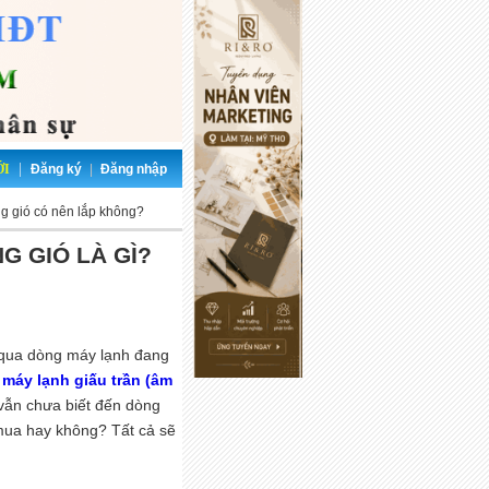
|
ỚI
Đăng ký
|
Đăng nhập
ng gió có nên lắp không?
G GIÓ LÀ GÌ?
ỏ qua dòng máy lạnh đang
à
máy lạnh giấu trần (âm
 vẫn chưa biết đến dòng
mua hay không? Tất cả sẽ