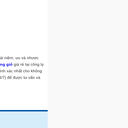
hái niệm, ưu và nhược
ống gió
giá rẻ tại công ty
hính xác nhất cho không
/7) để được tư vấn và