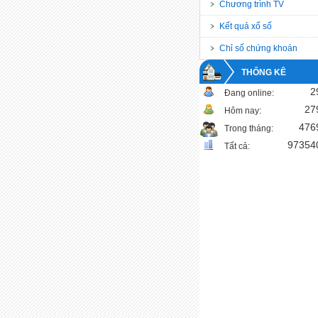
Chương trình TV
Kết quả xổ số
Chỉ số chứng khoán
THỐNG KÊ
2
Đang online:
27
Hôm nay:
476
Trong tháng:
97354
Tất cả: