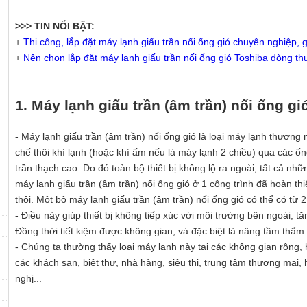
>>> TIN NỔI BẬT:
+
Thi công, lắp đặt máy lạnh giấu trần nối ống gió chuyên nghiệp, g
+
Nên chọn lắp đặt máy lạnh giấu trần nối ống gió Toshiba dòng th
1. Máy lạnh giấu trần (âm trần) nối ống gió
- Máy lạnh giấu trần (âm trần) nối ống gió là loại máy lạnh thương
chế thôi khí lạnh (hoặc khí ấm nếu là máy lạnh 2 chiều) qua các ốn
trần thạch cao. Do đó toàn bộ thiết bị không lộ ra ngoài, tất cả nh
máy lạnh giấu trần (âm trần) nối ống gió ở 1 công trình đã hoàn thi
thôi. Một bộ máy lạnh giấu trần (âm trần) nối ống gió có thể có từ 2
- Điều này giúp thiết bị không tiếp xúc với môi trường bên ngoài, t
Đồng thời tiết kiệm được không gian, và đặc biệt là nâng tầm thẩ
- Chúng ta thường thấy loại máy lạnh này tại các không gian rộng, 
các khách sạn, biệt thự, nhà hàng, siêu thị, trung tâm thương mại, 
nghị...