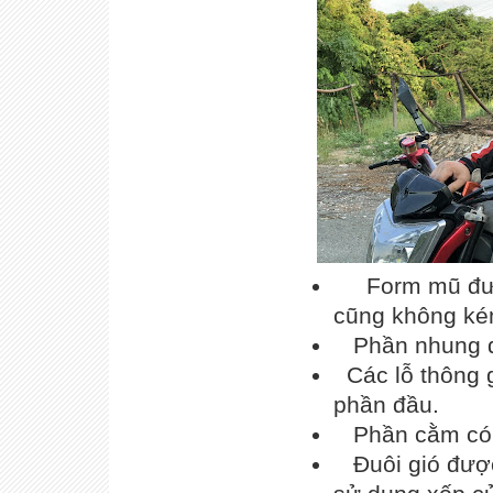
Form mũ được 
cũng không ké
Phần nhung đư
Các lỗ thông g
phần đầu.
Phần cằm có m
Đuôi gió được