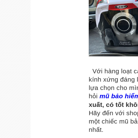
Với hàng loạt c
kính xứng đáng 
lựa chọn cho mì
hỏi
mũ bảo hiểm
xuất,
có tốt kh
Hãy đến với sho
một chiếc mũ bả
nhất.