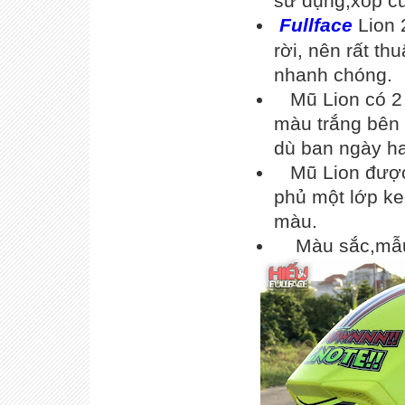
sử dụng,xốp 
Fullface
Lion 
rời, nên rất th
nhanh chóng.
Mũ Lion có 2 k
màu trắng bên 
dù ban ngày h
Mũ Lion được 
phủ một lớp ke
màu.
Màu sắc,mẫu m