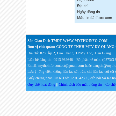
Địa chỉ
Ngày đăng tin
Mẫu tin đã được xem
Sàn Giao Dịch TMĐT WWW.MYTHOINFO.COM
Đơn vị chủ quản: CÔNG TY TNHH MTV DV QUẢN
Địa chỉ: 828, Ấp 2, Đạo Thạnh, TP.Mỹ Tho, Tiền Giang
Liên hệ đăng tin: 0913.962646 || Bộ phận kế toán: (0273)3
Email: mythoinfo.contact@gmail.com hoặc dangtin@myth
Lưu ý: ứng viên không liên lạc sđt trên, chỉ liên lạc với sđt
Giấy chứng nhận ĐKKD số: 1201542396, cấp bởi Sở Kế hoạ
Quy chế hoạt động
||
Chính sách bảo mật thông tin
||
Cơ chế 