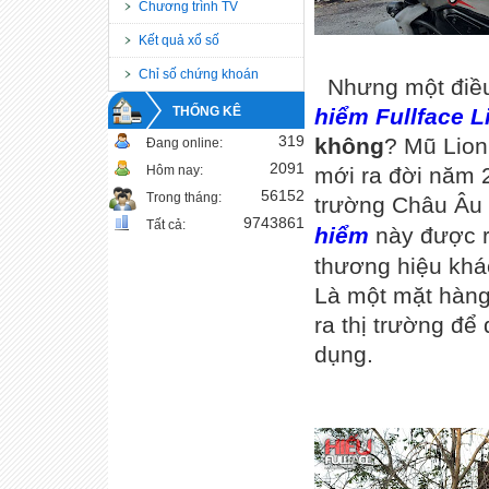
Chương trình TV
Kết quả xổ số
Chỉ số chứng khoán
Nhưng một điều
THỐNG KÊ
hiểm Fullface L
319
không
? Mũ Lion
Đang online:
2091
Hôm nay:
mới ra đời năm 2
56152
Trong tháng:
trường Châu Âu r
9743861
Tất cả:
hiểm
này được ra
thương hiệu khác
Là một mặt hàng
ra thị trường đ
dụng.