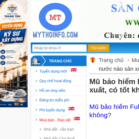
Trang chủ
Mu
TRANG CHỦ
nước nào sản xu
Tuyển dụng mới
Mũ bảo hiểm F
Quy chế hoạt động
xuất, có tốt 
Hồ sơ ứng viên
Đăng tin miễn phí
Mũ bảo hiểm Full
Phí tuyển dụng
không
?
Mua bán - Rao vặt
Nhà đất - cần bán
Nhà đất -Cho thuê