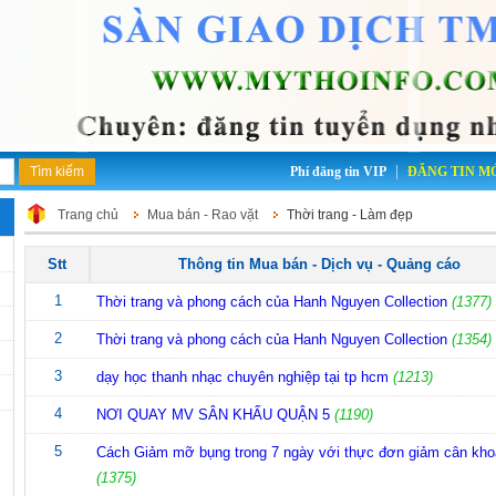
|
Phí đăng tin VIP
ĐĂNG TIN M
Trang chủ
Mua bán - Rao vặt
Thời trang - Làm đẹp
Stt
Thông tin Mua bán - Dịch vụ - Quảng cáo
1
Thời trang và phong cách của Hanh Nguyen Collection
(1377)
2
Thời trang và phong cách của Hanh Nguyen Collection
(1354)
3
dạy học thanh nhạc chuyên nghiệp tại tp hcm
(1213)
4
NƠI QUAY MV SÂN KHẤU QUẬN 5
(1190)
5
Cách Giảm mỡ bụng trong 7 ngày với thực đơn giảm cân kho
(1375)