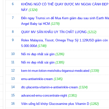
6
KHÔNG NGỜ CÓ THỂ QUAY ĐƯỢC MV NGOẠI CẢNH ĐẸP
NÀY
(1324)
7
Đến ngay Trumsi.vn để Mua Kem giảm đau sau sinh Earth M
Angel Baby tại HCM
(1278)
8
QUAY MV SÂN KHẤU UY TÍN CHẤT LƯỢNG
(1212)
9
Rolex Malaysia, Tissot, Omega Thụy Sỹ 1.129USD giảm còn
5.000.000đ
(1748)
10
Nối mi đẹp nhất sài gòn
(1286)
11
Nối mi đẹp nhất sài gòn
(1385)
12
kem-tri-mun-lotion-meishoku-bigansui-medicated
(1339)
13
emu-antiwrinkle-cream
(1345)
14
dtc-placenta-vitamin-e-antiwrinkle-cream
(1324)
15
advanced-emu-concentrate-night
(1381)
16
Viên uống bổ khớp Glucosamine plus Vitamin D
(1282)