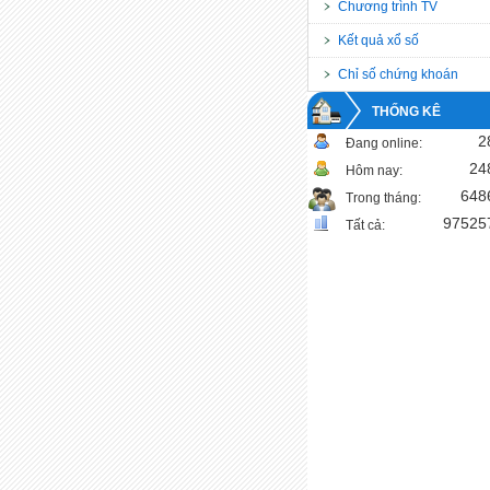
Chương trình TV
Kết quả xổ số
Chỉ số chứng khoán
THỐNG KÊ
2
Đang online:
24
Hôm nay:
648
Trong tháng:
97525
Tất cả: