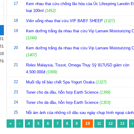
17
Kem nhau thai cừu chống lão hóa của Úc Lifespring Lanolin 
loại 100ml
(1452)
18
Viên uống nhau thai cừu VIP BABY SHEEP
(1327)
19
Kem dưỡng trắng da nhau thai cừu Vip Lamare Moisturizing 
(1244)
81
81
20
Kem dưỡng trắng da nhau thai cừu Vip Lamare Moisturizing 
68
(1407)
76
21
Rolex Malaysia, Tissot, Omega Thụy Sỹ 917USD giảm còn
4.500.000đ
(1999)
22
Muối tẩy tế bào chết Spa Yogurt Osaka
(1327)
23
Toner cho da dầu, hỗn hợp Earth Science
(1399)
24
Toner cho da dầu, hỗn hợp Earth Science
(1303)
25
Nỗi ám ảnh của những cô dâu sau ngày chụp hình ngoại cảnh
10
«
‹
4
5
6
7
8
9
11
12
13
›