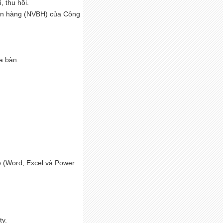
, thu hồi.
Bán hàng (NVBH) của Công
a bàn.
o (Word, Excel và Power
ty.