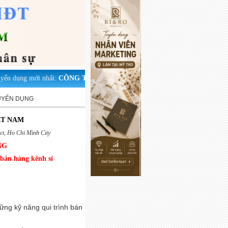
n dụng mới nhất:
CÔNG TY TNHH MTV THƯƠNG MẠI DỊCH VỤ HỒN
UYỂN DỤNG
ET NAM
ct, Ho Chi Minh City
NG
 bán hàng kênh sỉ
hững kỹ năng qui trình bán