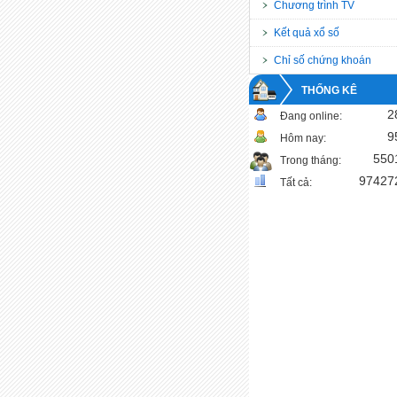
Chương trình TV
Kết quả xổ số
Chỉ số chứng khoán
THỐNG KÊ
2
Đang online:
9
Hôm nay:
550
Trong tháng:
97427
Tất cả: