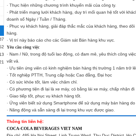
· Thực hiện những chương trình khuyến mãi của công ty.
· Phát triển mạng lưới khách hàng, duy trì mối quan hệ tốt với khác
doanh số Ngày / Tuần / Tháng.
· Phục vụ khách hàng, giải đáp thắc mắc của khách hàng, theo dõ
hàng.
87
· Vị trí này báo cáo cho các Giám sát Bán hàng khu vực.
52
Yêu cầu công việc
· Nam / Nữ, trong độ tuổi lao động, có đam mê, yêu thích công việ
13
vất vả.
21
· Ưu tiên ứng viên có kinh nghiệm bán hàng thị trường 1 năm trở lê
· Tốt nghiệp PTTH, Trung cấp hoặc Cao đẳng, Đại học
· Có sức khỏe tốt, làm việc chăm chỉ.
· Có phương tiện đi lại là xe máy, có bằng lái xe máy, chấp nhận đi
· Giao tiếp tốt, phục vụ khách hàng tốt.
· Ứng viên biết sử dụng Smartphone để sử dụng máy bán hàng do 
· Năng động và sẵn sàng đi lại trong khu vực được giao.
Thông tin liên hệ:
COCA-COLA BEVERAGES VIET NAM
Địa chỉ: 485 Ha Noi Street, Linh Trung Ward, Thu Duc District, Ho C