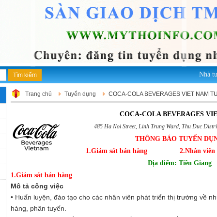
Nhà tuyể
Trang chủ
Tuyển dụng
COCA-COLA BEVERAGES VIET NAM T
COCA-COLA BEVERAGES VI
485 Ha Noi Street, Linh Trung Ward, Thu Duc Distri
THÔNG BÁO TUYỂN DỤ
1.Giám sát bán hàng
2.Nhân viên
Địa điểm: Tiền Giang
1.Giám sát bán hàng
Mô tả công việc
• Huấn luyện, đào tạo cho các nhân viên phát triển thị trường về n
hàng, phân tuyến.