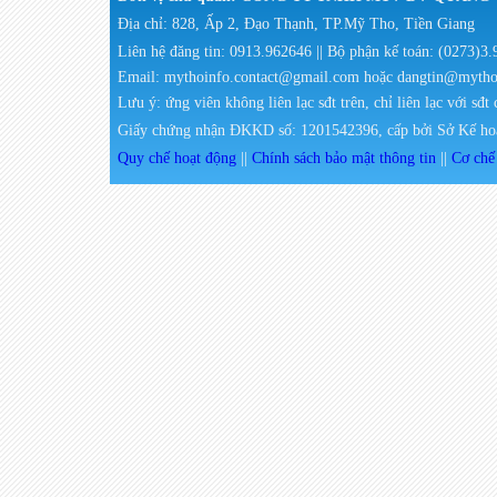
Địa chỉ: 828, Ấp 2, Đạo Thạnh, TP.Mỹ Tho, Tiền Giang
Liên hệ đăng tin: 0913.962646 || Bộ phận kế toán: (0273)3
Email: mythoinfo.contact@gmail.com hoặc dangtin@myth
Lưu ý: ứng viên không liên lạc sđt trên, chỉ liên lạc với sđt
Giấy chứng nhận ĐKKD số: 1201542396, cấp bởi Sở Kế hoạ
Quy chế hoạt động
||
Chính sách bảo mật thông tin
||
Cơ chế 