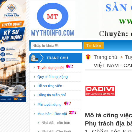
Trang chủ
Tu
TRANG CHỦ
VIỆT NAM - C
Tuyển dụng mới
Quy chế hoạt động
Hồ sơ ứng viên
Đăng tin miễn phí
Phí tuyển dụng
Mô tả công việ
Mua bán - Rao vặt
Phụ trách địa b
Nhà đất - cần bán
1. Chăm sóc & p
Nhà đất -Cho thuê