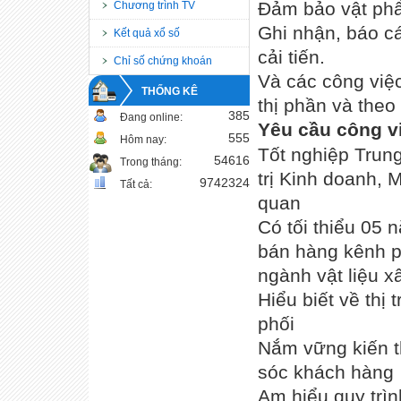
Đảm bảo vật ph
Chương trình TV
Ghi nhận, báo cá
Kết quả xổ số
cải tiến.
Chỉ số chứng khoán
Và các công việc
THỐNG KÊ
thị phần và theo
385
Đang online:
Yêu cầu công v
555
Hôm nay:
Tốt nghiệp Trun
54616
Trong tháng:
trị Kinh doanh, 
9742324
Tất cả:
quan
Có tối thiểu 05 
bán hàng kênh p
ngành vật liệu x
Hiểu biết về thị
phối
Nắm vững kiến t
sóc khách hàng
Am hiểu quy trình