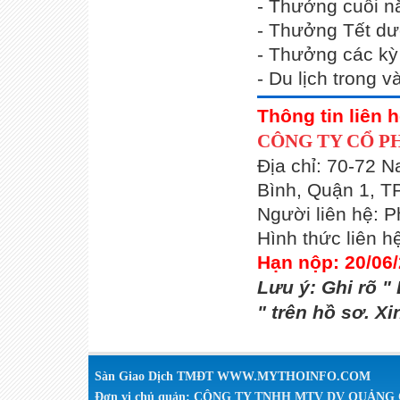
- Thưởng cuối 
- Thưởng Tết dươ
- Thưởng các kỳ
- Du lịch trong 
Thông tin liên h
CÔNG TY CỔ PH
Địa chỉ: 70-72 
Bình, Quận 1, T
Người liên hệ: 
Hình thức liên 
Hạn nộp: 20/06
Lưu ý: Ghi rõ "
" trên hồ sơ. X
Sàn Giao Dịch TMĐT WWW.MYTHOINFO.COM
Đơn vị chủ quản: CÔNG TY TNHH MTV DV QUẢN