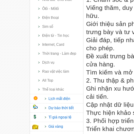
Viếng thăm, duy
Ôtô - Môtô
hữu.
Điện thoại
Giới thiệu sản 
Sim số
trưng bày và tư 
Điện tử - Tin học
Giải đáp, tiếp n
Internet, Card
cho phép.
Thời trang - Làm đẹp
Đề xuất trưng b
Dịch vụ
cửa hàng.
Tìm kiếm và mở 
Rao vặt việc làm
2. Thu thập & phâ
All Top
Ghi nhận xu hướ
Thể loại khác
cải tiến.
Lịch mất điện
Cập nhật dữ liệu
Dự báo thời tiết
Thực hiện khảo s
Tỉ giá ngoại tệ
3. Phối hợp triể
Giá vàng
Triển khai chươn