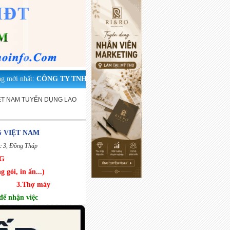
mới nhất:
CÔNG TY TNHH MTV THƯƠNG MẠI DỊCH VỤ HỒNG PHI 
ỆT NAM TUYỂN DỤNG LAO
 VIỆT NAM
c 3, Đồng Tháp
G
 gói, in ấn...)
3.Thợ máy
để nhận việc