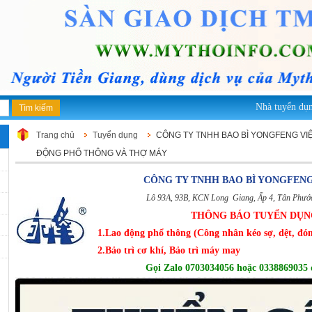
Nhà tuyển dụng 
Trang chủ
Tuyển dụng
CÔNG TY TNHH BAO BÌ YONGFENG VI
ĐỘNG PHỔ THÔNG VÀ THỢ MÁY
CÔNG TY TNHH BAO BÌ YONGFENG
Lô 93A, 93B, KCN Long Giang, Ấp 4, Tân Phướ
THÔNG BÁO TUYỂN DỤN
1.Lao động phổ thông (Công nhân kéo sợ, dệt, đóng
2.Bảo trì cơ khí, Bảo trì máy may
Gọi Zalo 0703034056 hoặc 0338869035 