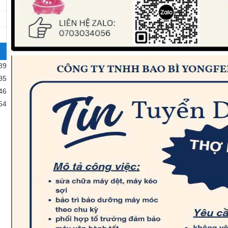
89
85
46
54