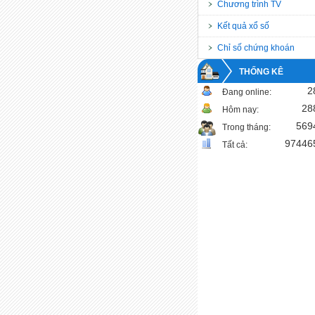
Chương trình TV
Kết quả xổ số
Chỉ số chứng khoán
THỐNG KÊ
2
Đang online:
28
Hôm nay:
569
Trong tháng:
97446
Tất cả: