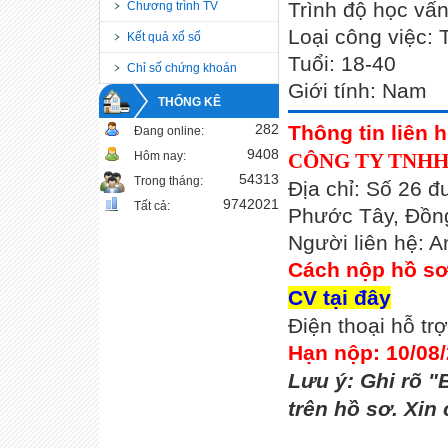
Trình độ học vấn
Chương trình TV
Loại công việc: 
Kết quả xổ số
Tuổi: 18-40
Chỉ số chứng khoán
Giới tính: Nam
THỐNG KÊ
282
Thông tin liên h
Đang online:
9408
Hôm nay:
CÔNG TY TNHH
54313
Trong tháng:
Địa chỉ: Số 26 
9742021
Tất cả:
Phước Tây, Đồn
Người liên hệ: 
Cách nộp hồ s
CV tại đây
Điện thoại hỗ t
Hạn nộp: 10/08
Lưu ý: Ghi rõ "
trên hồ sơ. Xin