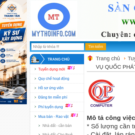
Trang chủ
Tu
TRANG CHỦ
VỤ QUỐC PHÁ
Tuyển dụng mới
Quy chế hoạt động
Hồ sơ ứng viên
Đăng tin miễn phí
Phí tuyển dụng
Mô tả công việ
Mua bán - Rao vặt
* Số lượng cần t
Nhà đất - cần bán
- Cài đặt, láp r
Nhà đất -Cho thuê