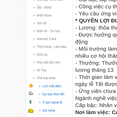
- Công việc cụ t
Ôtô - Môtô
- Yêu cầu ứng vi
Điện thoại
* QUYỀN LỢI 
Sim số
- Lương: thỏa t
Điện tử - Tin học
- Được hưởng qu
Internet, Card
động
Thời trang - Làm đẹp
- Môi trường làm
Dịch vụ
nhiều cơ hội thă
- Thưởng: Thưởn
Rao vặt việc làm
lương tháng 13
All Top
- Thời gian làm 
Thể loại khác
ngày lễ Tết đượ
Lịch mất điện
- Ứng viên chưa 
Dự báo thời tiết
Ngành nghề việc
Tỉ giá ngoại tệ
Cấp bậc: Nhân v
Giá vàng
Nơi làm việc: C