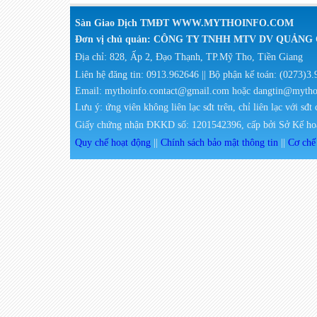
Sàn Giao Dịch TMĐT WWW.MYTHOINFO.COM
Đơn vị chủ quản: CÔNG TY TNHH MTV DV QUẢN
Địa chỉ: 828, Ấp 2, Đạo Thạnh, TP.Mỹ Tho, Tiền Giang
Liên hệ đăng tin: 0913.962646 || Bộ phận kế toán: (0273)3
Email: mythoinfo.contact@gmail.com hoặc dangtin@myth
Lưu ý: ứng viên không liên lạc sđt trên, chỉ liên lạc với sđt
Giấy chứng nhận ĐKKD số: 1201542396, cấp bởi Sở Kế hoạ
Quy chế hoạt động
||
Chính sách bảo mật thông tin
||
Cơ chế 