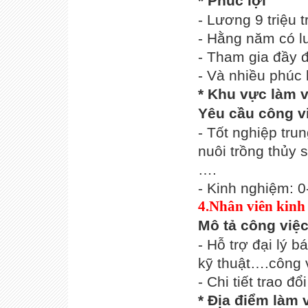
* Phúc lợi
- Lương 9 triệu t
- Hằng năm có l
- Tham gia đầy 
- Và nhiều phúc 
* Khu vực làm v
Yêu cầu công v
- Tốt nghiệp tru
nuôi trồng thủy 
….
- Kinh nghiệm: 
4.Nhân viên kinh
Mô tả công việ
- Hỗ trợ đại lý
kỹ thuật….công v
- Chi tiết trao đ
* Địa điểm làm 