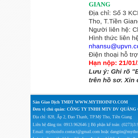
GIANG
Địa chỉ: Số 3 K
Tho, T.Tiền Gian
Người liên hệ: C
Hình thức liên h
nhansu@upvn.c
Điện thoại hỗ t
Hạn nộp: 21/01
Lưu ý: Ghi rõ "
trên hồ sơ. Xin
Sàn Giao Dịch TMĐT WWW.MYTHOINFO.COM
Đơn vị chủ quản: CÔNG TY TNHH MTV DV QUẢN
Địa chỉ: 828, Ấp 2, Đạo Thạnh, TP.Mỹ Tho, Tiền Giang
Liên hệ đăng tin: 0913.962646 || Bộ phận kế toán: (0273)3
Email: mythoinfo.contact@gmail.com hoặc dangtin@myth