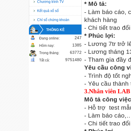
Chương trình TV
* Mô tả:
- Làm báo cáo, c
Kết quả xổ số
khách hàng
Chỉ số chứng khoán
- Chi tiết trao đ
THỐNG KÊ
* Phúc lợi:
247
Đang online:
- Lương 7tr trở 
1385
Hôm nay:
- Lương tháng 1
63772
Trong tháng:
- Tham gia đầy đ
9751480
Tất cả:
Yêu cầu công v
- Trình độ tốt ng
- Yêu cầu thành 
3.Nhân viên LAB 
Mô tả công việ
- Hỗ trợ test m
- Làm báo cáo,
- Chi tiết trao đ