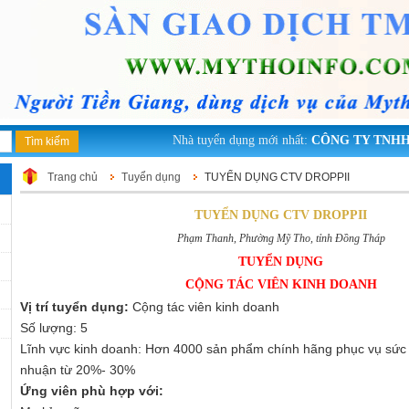
Nhà tuyển dụng mới nhất:
CÔNG TY TNHH M
Trang chủ
Tuyển dụng
TUYỂN DỤNG CTV DROPPII
TUYỂN DỤNG CTV DROPPII
Phạm Thanh, Phường Mỹ Tho, tỉnh Đồng Tháp
TUYỂN DỤNG
CỘNG TÁC VIÊN KINH DOANH
Vị trí tuyển dụng:
Cộng tác viên kinh doanh
Số lượng: 5
Lĩnh vực kinh doanh: Hơn 4000 sản phẩm chính hãng phục vụ sức k
nhuận từ 20%- 30%
Ứng viên phù hợp với: