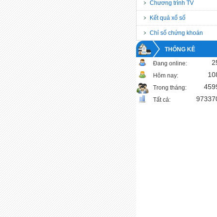
Chương trình TV
Kết quả xổ số
Chỉ số chứng khoán
THỐNG KÊ
2
Đang online:
10
Hôm nay:
459
Trong tháng:
97337
Tất cả: