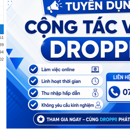
51
89
94
02