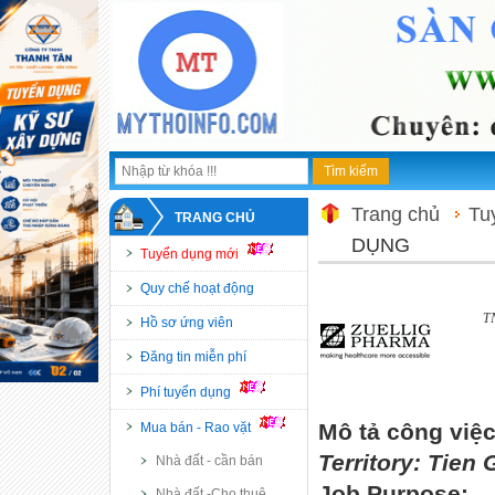
Trang chủ
Tu
TRANG CHỦ
DỤNG
Tuyển dụng mới
Quy chế hoạt động
TN
Hồ sơ ứng viên
Đăng tin miễn phí
Phí tuyển dụng
Mô tả công việ
Mua bán - Rao vặt
Territory: Tien
Nhà đất - cần bán
Job Purpose:
Nhà đất -Cho thuê