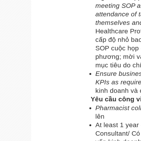
meeting SOP and
attendance of t
themselves an
Healthcare Pro
cấp độ nhỏ ba
SOP cuộc họp 
phương; mời và
mục tiêu do ch
Ensure busines
KPIs as requir
kinh doanh và 
Yêu cầu công v
Pharmacist col
lên
At least 1 yea
Consultant/ Có