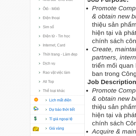
Promote Compan
Ôtô - Môtô
& obtain new b
Điện thoại
thiệu sản phẩm
Sim số
hiện tại và phá
Điện tử - Tin học
chính sách côn
Internet, Card
Create, mainta
Thời trang - Làm đẹp
partners, inte
Dịch vụ
triển mối quan
ban trong Công
Rao vặt việc làm
Job Description
All Top
Promote Compan
Thể loại khác
& obtain new b
Lịch mất điện
thiệu sản phẩm
Dự báo thời tiết
hiện tại và phá
Tỉ giá ngoại tệ
chính sách Côn
Giá vàng
Acquire & mai