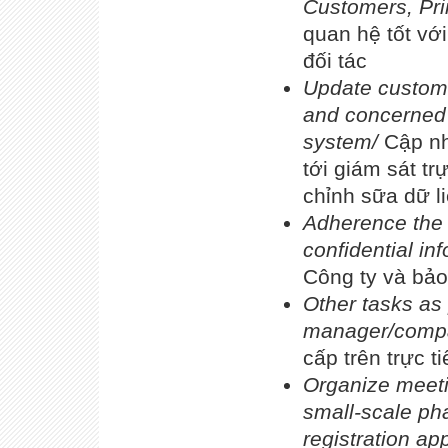
Customers, Pri
quan hệ tốt vớ
đối tác
Update custome
and concerned d
system/
Cập nh
tới giám sát tr
chỉnh sữa dữ l
Adherence the 
confidential in
Công ty và bảo
Other tasks as 
manager/comp
cấp trên trực ti
Organize meeti
small-scale ph
registration ap