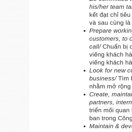
his/her team t
kết đạt chỉ tiê
và sau cùng là 
Prepare working
customers, to o
call/
Chuẩn bị c
viếng khách hà
viếng khách hà
Look for new cu
business/
Tìm 
nhằm mở rộng 
Create, mainta
partners, inte
triển mối quan
ban trong Công
Maintain & deve