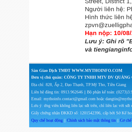
Street, District 
Người liên hệ: 
Hình thức liên hệ
zpvn@zuelligph
Hạn nộp: 10/08
Lưu ý: Ghi rõ "
và tiengianginf
Sàn Giao Dịch TMĐT WWW.MYTHOINFO.COM
Đơn vị chủ quản: CÔNG TY TNHH MTV DV QUẢN
Địa chỉ: 828, Ấp 2, Đạo Thạnh, TP.Mỹ Tho, Tiền Giang
Liên hệ đăng tin: 0913.962646 || Bộ phận kế toán: (0273)3
Email: mythoinfo.contact@gmail.com hoặc dangtin@myth
Lưu ý: ứng viên không liên lạc sđt trên, chỉ liên lạc với sđt
Giấy chứng nhận ĐKKD số: 1201542396, cấp bởi Sở Kế hoạ
Quy chế hoạt động
||
Chính sách bảo mật thông tin
||
Cơ chế 