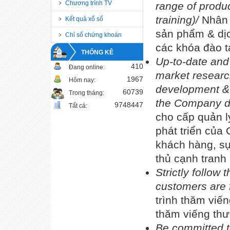
Chương trình TV
range of produc
training)/
Nhân 
Kết quả xổ số
sản phẩm & dịc
Chỉ số chứng khoán
các khóa đào t
THỐNG KÊ
Up-to-date and 
410
Đang online:
market researc
1967
Hôm nay:
development & 
60739
Trong tháng:
the Company d
9748447
Tất cả:
cho cấp quản l
phát triển của 
khách hàng, sự 
thủ cạnh tranh
Strictly follow
customers are f
trình thăm vi
thăm viếng th
Be committed to