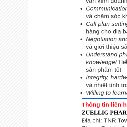
vấn kinh doan
Communication 
và chăm sóc k
Call plan setti
hàng cho địa b
Negotiation and
và giới thiệu 
Understand ph
knowledge/
Hi
sản phẩm tốt
Integrity, har
và nhiệt tình t
Willing to learn
Thông tin liên h
ZUELLIG PHAR
Địa chỉ: TNR To