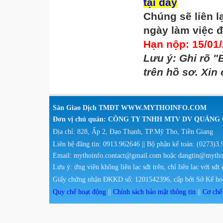
tại đây
Chúng sẽ liên l
ngày làm việc đ
Hạn nộp: 15/01
Lưu ý: Ghi rõ "
trên hồ sơ. Xin
Sàn Giao Dịch TMĐT WWW.MYTHOINFO.COM
Đơn vị chủ quản: CÔNG TY TNHH MTV DV QUẢN
Địa chỉ: 828, Ấp 2, Đạo Thạnh, TP.Mỹ Tho, Tiền Giang
Liên hệ đăng tin: 0913.962646 || Bộ phận kế toán: (0273)3
Email: mythoinfo.contact@gmail.com hoặc dangtin@myth
Lưu ý: ứng viên không liên lạc sđt trên, chỉ liên lạc với sđt
Giấy chứng nhận ĐKKD số: 1201542396, cấp bởi Sở Kế hoạ
Quy chế hoạt động
||
Chính sách bảo mật thông tin
||
Cơ chế 