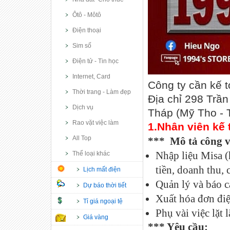
Ôtô - Môtô
Điện thoại
Sim số
Điện tử - Tin học
Internet, Card
Công ty cần kế t
Thời trang - Làm đẹp
Địa chỉ 298 Trầ
Dịch vụ
Tháp (Mỹ Tho - 
Rao vặt việc làm
1.Nhân viên kế
All Top
*** Mô tả công v
Thể loại khác
Nhập liệu Misa (
tiền, doanh thu, 
Lịch mất điện
Quản lý và báo cá
Dự báo thời tiết
Xuất hóa đơn điệ
Tỉ giá ngoại tệ
Phụ vài việc lặt l
Giá vàng
*** Yêu cầu: