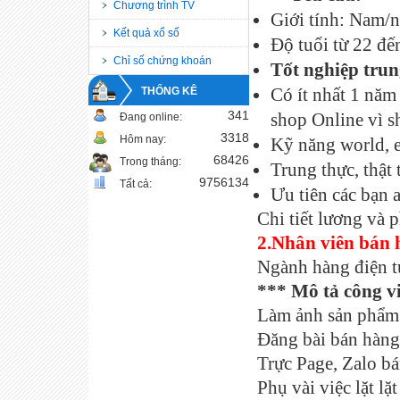
Chương trình TV
Giới tính: Nam/
Kết quả xổ số
Độ tuổi từ 22 đến
Chỉ số chứng khoán
Tốt nghiệp trun
THỐNG KÊ
Có ít nhất 1 năm
341
shop Online vì 
Đang online:
3318
Hôm nay:
Kỹ năng world, e
68426
Trong tháng:
Trung thực, thật
9756134
Tất cả:
Ưu tiên các bạn 
Chi tiết lương và 
2.Nhân viên bán 
Ngành hàng điện t
*** Mô tả công vi
Làm ảnh sản phẩm 
Đăng bài bán hàng 
Trực Page, Zalo b
Phụ vài việc lặt lặt